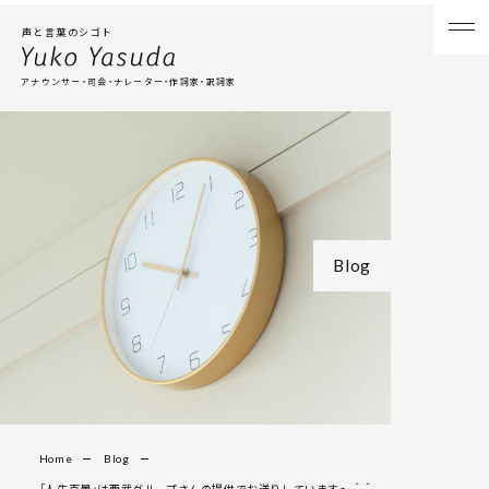
声と言葉のシゴト
アナウンサー・司会・ナレーター・作詞家・訳詞家
Blog
Home
Blog
「人生百景」は西武グループさんの提供でお送りしています〜＾＾