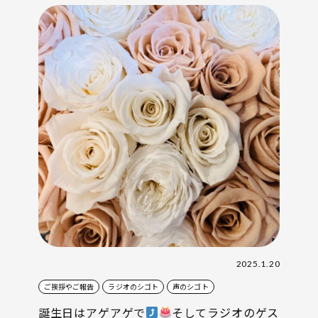
2025.1.20
ご挨拶やご報告
ラジオのシゴト
声のシゴト
誕生日はアゲアゲで
そしてラジオのゲス