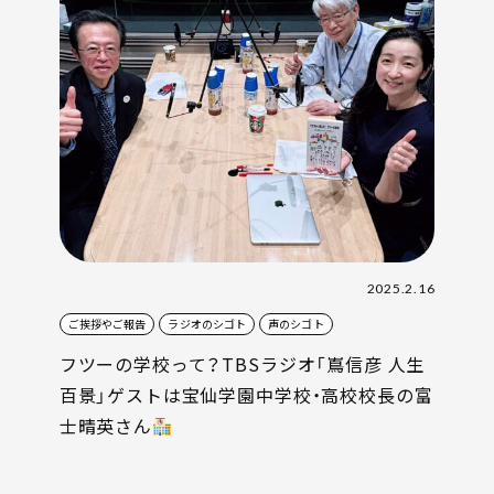
2025.2.16
ご挨拶やご報告
ラジオのシゴト
声のシゴト
フツーの学校って？TBSラジオ「嶌信彦 人生
百景」ゲストは宝仙学園中学校・高校校長の富
士晴英さん