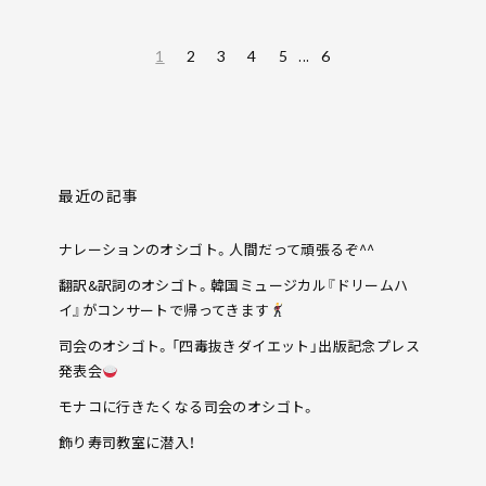
...
1
2
3
4
5
6
最近の記事
ナレーションのオシゴト。人間だって頑張るぞ^^
翻訳&訳詞のオシゴト。韓国ミュージカル『ドリームハ
イ』がコンサートで帰ってきます
司会のオシゴト。「四毒抜きダイエット」出版記念プレス
発表会
モナコに行きたくなる司会のオシゴト。
飾り寿司教室に潜入！