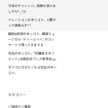
今年のチャレンジ。英検を受けま
した٩(^‿^)۶
ナレーションのオシゴト。人間だ
って頑張るぞ^^
翻訳&訳詞のオシゴト。韓国ミュ
ージカル『ドリームハイ』がコン
サートで帰ってきます
司会のオシゴト。「四毒抜きダイ
エット」出版記念プレス発表会
モナコに行きたくなる司会のオシ
ゴト。
カテゴリー
ご挨拶やご報告