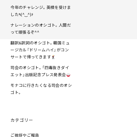
今年のチャレンジ。英検を受けま
した٩(^‿^)۶
ナレーションのオシゴト。人間だ
って頑張るぞ^^
翻訳&訳詞のオシゴト。韓国ミュ
ージカル『ドリームハイ』がコン
サートで帰ってきます
司会のオシゴト。「四毒抜きダイ
エット」出版記念プレス発表会
モナコに行きたくなる司会のオシ
ゴト。
カテゴリー
ご挨拶やご報告