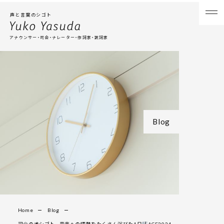
声と言葉のシゴト
アナウンサー・司会・ナレーター・作詞家・訳詞家
Blog
Home
Blog
司会のオシゴト。音楽への情熱をたくさん浴びた1日
ACF2024