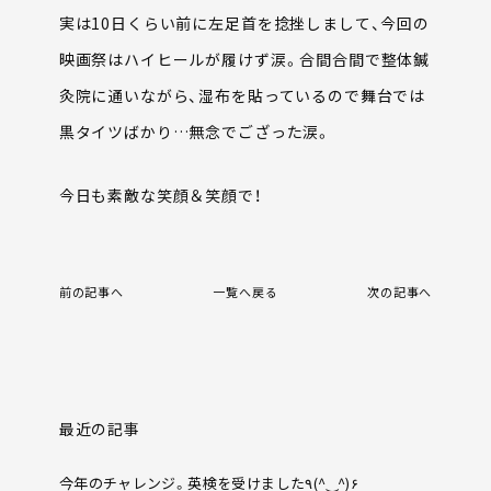
実は10日くらい前に左足首を捻挫しまして、今回の
映画祭はハイヒールが履けず涙。合間合間で整体鍼
灸院に通いながら、湿布を貼っているので舞台では
黒タイツばかり…無念でござった涙。
今日も素敵な笑顔＆笑顔で！
前の記事へ
一覧へ戻る
次の記事へ
最近の記事
今年のチャレンジ。英検を受けました٩(^‿^)۶