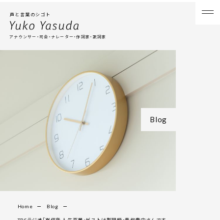
声と言葉のシゴト
アナウンサー・司会・ナレーター・作詞家・訳詞家
Blog
Home
Blog
TBSラジオ「嶌信彦 人生百景」ゲストは製硯師・青柳貴史さんです