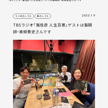
2023.7.9
ラジオのシゴト
声のシゴト
TBSラジオ「嶌信彦 人生百景」ゲストは製硯
師・青柳貴史さんです